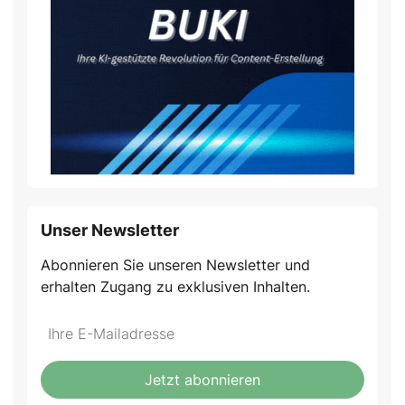
Unser Newsletter
Abonnieren Sie unseren Newsletter und
erhalten Zugang zu exklusiven Inhalten.
Do
*Ihre
not
E-
fill
Mailadresse:
Jetzt abonnieren
this