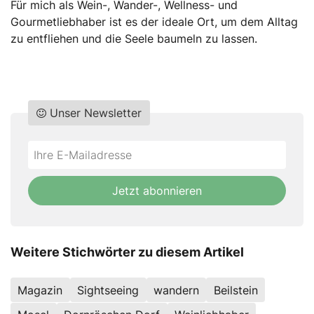
Für mich als Wein-, Wander-, Wellness- und
Gourmetliebhaber ist es der ideale Ort, um dem Alltag
zu entfliehen und die Seele baumeln zu lassen.
Unser Newsletter
Do
*Ihre
not
E-
fill
Mailadresse:
Jetzt abonnieren
this
field
Weitere Stichwörter zu diesem Artikel
Magazin
Sightseeing
wandern
Beilstein