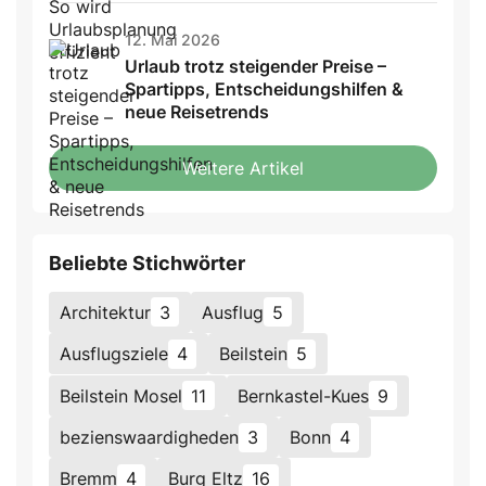
12. Mai 2026
Urlaub trotz steigender Preise –
Spartipps, Entscheidungshilfen &
neue Reisetrends
Weitere Artikel
Beliebte Stichwörter
Architektur
3
Ausflug
5
Ausflugsziele
4
Beilstein
5
Beilstein Mosel
11
Bernkastel-Kues
9
bezienswaardigheden
3
Bonn
4
Bremm
4
Burg Eltz
16