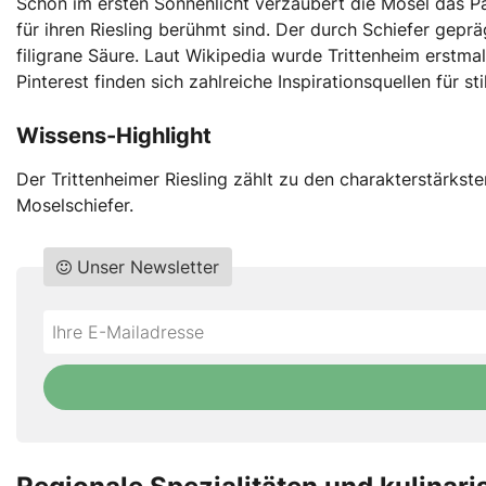
Schon im ersten Sonnenlicht verzaubert die Mosel das Pa
für ihren Riesling berühmt sind. Der durch Schiefer gepr
filigrane Säure. Laut Wikipedia wurde Trittenheim erstm
Pinterest finden sich zahlreiche Inspirationsquellen für s
Wissens-Highlight
Der Trittenheimer Riesling zählt zu den charakterstärks
Moselschiefer.
Unser Newsletter
Do
*Ihre
not
E-
fill
Mailadresse:
this
field