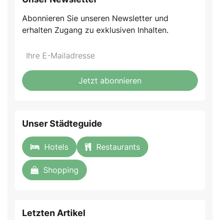
Abonnieren Sie unseren Newsletter und
erhalten Zugang zu exklusiven Inhalten.
Do
*Ihre
not
E-
fill
Mailadresse:
Jetzt abonnieren
this
field
Unser Städteguide
Hotels
Restaurants
Shopping
Letzten Artikel