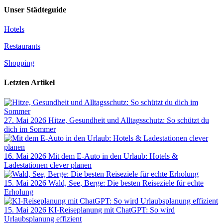
Unser Städteguide
Hotels
Restaurants
Shopping
Letzten Artikel
27. Mai 2026
Hitze, Gesundheit und Alltagsschutz: So schützt du
dich im Sommer
16. Mai 2026
Mit dem E-Auto in den Urlaub: Hotels &
Ladestationen clever planen
15. Mai 2026
Wald, See, Berge: Die besten Reiseziele für echte
Erholung
15. Mai 2026
KI-Reiseplanung mit ChatGPT: So wird
Urlaubsplanung effizient