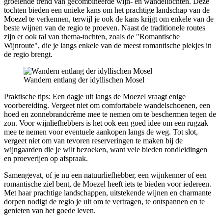
groeiende trend van gecombineerde wijn- en wandeltochten. Deze
tochten bieden een unieke kans om het prachtige landschap van de
Moezel te verkennen, terwijl je ook de kans krijgt om enkele van de
beste wijnen van de regio te proeven. Naast de traditionele routes
zijn er ook tal van thema-tochten, zoals de "Romantische
Wijnroute", die je langs enkele van de meest romantische plekjes in
de regio brengt.
Wandern entlang der idyllischen Mosel
Praktische tips: Een dagje uit langs de Moezel vraagt enige
voorbereiding. Vergeet niet om comfortabele wandelschoenen, een
hoed en zonnebrandcrème mee te nemen om te beschermen tegen de
zon. Voor wijnliefhebbers is het ook een goed idee om een rugzak
mee te nemen voor eventuele aankopen langs de weg. Tot slot,
vergeet niet om van tevoren reserveringen te maken bij de
wijngaarden die je wilt bezoeken, want vele bieden rondleidingen
en proeverijen op afspraak.
Samengevat, of je nu een natuurliefhebber, een wijnkenner of een
romantische ziel bent, de Moezel heeft iets te bieden voor iedereen.
Met haar prachtige landschappen, uitstekende wijnen en charmante
dorpen nodigt de regio je uit om te vertragen, te ontspannen en te
genieten van het goede leven.