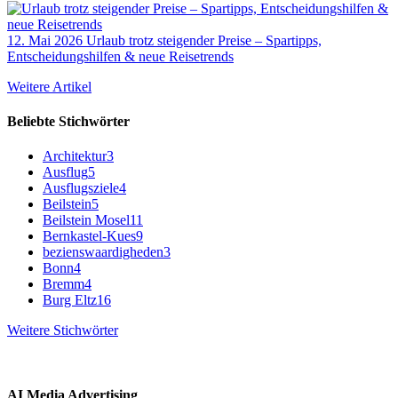
12. Mai 2026
Urlaub trotz steigender Preise – Spartipps,
Entscheidungshilfen & neue Reisetrends
Weitere Artikel
Beliebte Stichwörter
Architektur
3
Ausflug
5
Ausflugsziele
4
Beilstein
5
Beilstein Mosel
11
Bernkastel-Kues
9
bezienswaardigheden
3
Bonn
4
Bremm
4
Burg Eltz
16
Weitere Stichwörter
AI Media Advertising