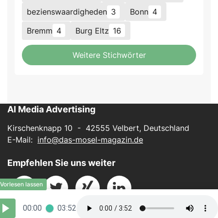
bezienswaardigheden
3
Bonn
4
Bremm
4
Burg Eltz
16
Weitere Stichwörter
AI Media Advertising
Kirschenknapp 10 - 42555 Velbert, Deutschland
E-Mail:
info@das-mosel-magazin.de
Empfehlen Sie uns weiter
00:00
03:52