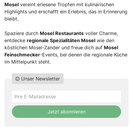
Mosel
vereint erlesene Tropfen mit kulinarischen
Highlights und erschafft ein Erlebnis, das in Erinnerung
bleibt.
Spaziere durch
Mosel Restaurants
voller Charme,
entdecke
regionale Spezialitäten Mosel
wie den
köstlichen Mosel-Zander und freue dich auf
Mosel
Feinschmecker
-Events, bei denen die regionale Küche
im Mittelpunkt steht.
Unser Newsletter
Do
*Ihre
not
E-
fill
Mailadresse:
Jetzt abonnieren
this
field