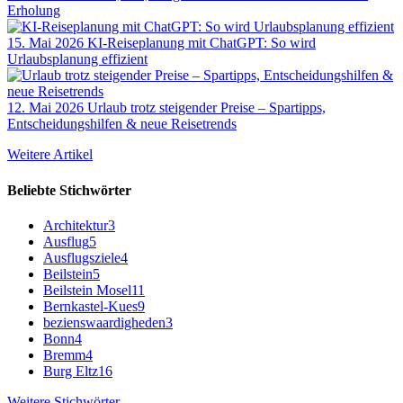
Erholung
15. Mai 2026
KI-Reiseplanung mit ChatGPT: So wird
Urlaubsplanung effizient
12. Mai 2026
Urlaub trotz steigender Preise – Spartipps,
Entscheidungshilfen & neue Reisetrends
Weitere Artikel
Beliebte Stichwörter
Architektur
3
Ausflug
5
Ausflugsziele
4
Beilstein
5
Beilstein Mosel
11
Bernkastel-Kues
9
bezienswaardigheden
3
Bonn
4
Bremm
4
Burg Eltz
16
Weitere Stichwörter