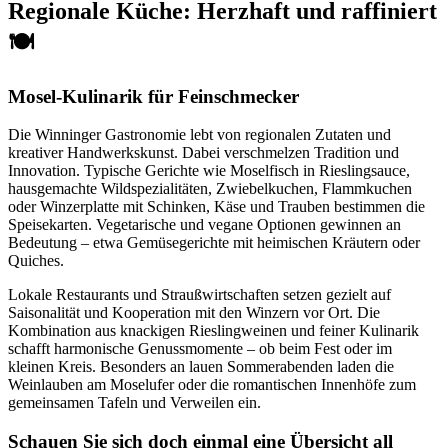
Regionale Küche: Herzhaft und raffiniert
🍽️
Mosel-Kulinarik für Feinschmecker
Die Winninger Gastronomie lebt von regionalen Zutaten und
kreativer Handwerkskunst. Dabei verschmelzen Tradition und
Innovation. Typische Gerichte wie Moselfisch in Rieslingsauce,
hausgemachte Wildspezialitäten, Zwiebelkuchen, Flammkuchen
oder Winzerplatte mit Schinken, Käse und Trauben bestimmen die
Speisekarten. Vegetarische und vegane Optionen gewinnen an
Bedeutung – etwa Gemüsegerichte mit heimischen Kräutern oder
Quiches.
Lokale Restaurants und Straußwirtschaften setzen gezielt auf
Saisonalität und Kooperation mit den Winzern vor Ort. Die
Kombination aus knackigen Rieslingweinen und feiner Kulinarik
schafft harmonische Genussmomente – ob beim Fest oder im
kleinen Kreis. Besonders an lauen Sommerabenden laden die
Weinlauben am Moselufer oder die romantischen Innenhöfe zum
gemeinsamen Tafeln und Verweilen ein.
Schauen Sie sich doch einmal eine Übersicht all