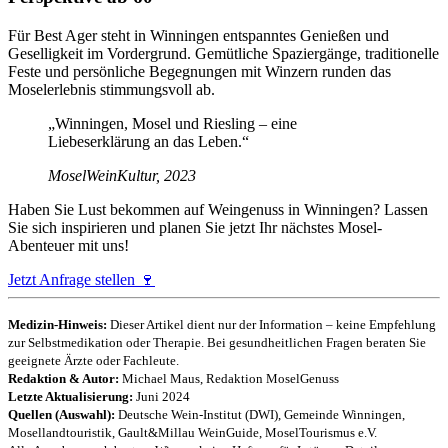
Für Best Ager steht in Winningen entspanntes Genießen und
Geselligkeit im Vordergrund. Gemütliche Spaziergänge, traditionelle
Feste und persönliche Begegnungen mit Winzern runden das
Moselerlebnis stimmungsvoll ab.
„Winningen, Mosel und Riesling – eine
Liebeserklärung an das Leben.“
MoselWeinKultur, 2023
Haben Sie Lust bekommen auf Weingenuss in Winningen? Lassen
Sie sich inspirieren und planen Sie jetzt Ihr nächstes Mosel-
Abenteuer mit uns!
Jetzt Anfrage stellen 🍷
Medizin-Hinweis:
Dieser Artikel dient nur der Information – keine Empfehlung
zur Selbstmedikation oder Therapie. Bei gesundheitlichen Fragen beraten Sie
geeignete Ärzte oder Fachleute.
Redaktion & Autor:
Michael Maus, Redaktion MoselGenuss
Letzte Aktualisierung:
Juni 2024
Quellen (Auswahl):
Deutsche Wein-Institut (DWI), Gemeinde Winningen,
Mosellandtouristik, Gault&Millau WeinGuide, MoselTourismus e.V.