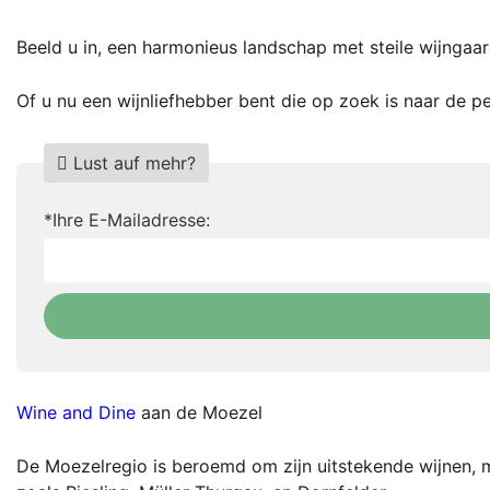
Beeld u in, een harmonieus landschap met steile wijngaa
Of u nu een wijnliefhebber bent die op zoek is naar de p
Lust auf mehr?
Do
*Ihre E-Mailadresse:
not
fill
this
field
Wine and Dine
aan de Moezel
De Moezelregio is beroemd om zijn uitstekende wijnen, 