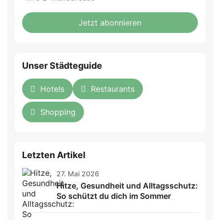
not
E-
fill
Mailadresse:
Jetzt abonnieren
this
field
Unser Städteguide
Hotels
Restaurants
Shopping
Letzten Artikel
27. Mai 2026
Hitze, Gesundheit und Alltagsschutz:
So schützt du dich im Sommer