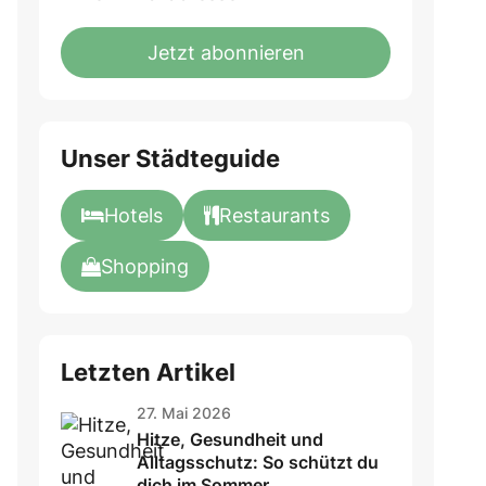
not
E-
fill
Mailadresse:
Jetzt abonnieren
this
field
Unser Städteguide
Hotels
Restaurants
Shopping
Letzten Artikel
27. Mai 2026
Hitze, Gesundheit und
Alltagsschutz: So schützt du
dich im Sommer