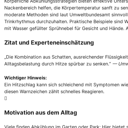
Körperliche Abkühlungsstrategien bieten effektive Unter
Nackenbereich helfen, die Körpertemperatur sanft zu sen
moderate Methoden sind laut Umweltbundesamt sinnvoller.
Trinkrhythmus durchzuhalten. Praktische Beispiele sind 
mit Wasser gefüllter Sprühnebel für Gesicht und Hände. Al
Zitat und Experteneinschätzung
„Die Kombination aus Schatten, ausreichender Flüssigkei
Alltagsbelastung durch Hitze spürbar zu senken.“
— Umw
Wichtiger Hinweis:
Ein Hitzschlag kann sich schleichend mit Symptomen wie
diesen Warnzeichen zählt schnelles Reagieren.
Motivation aus dem Alltag
Viele finden Abkühlung im Garten oder Park: Hier bietet