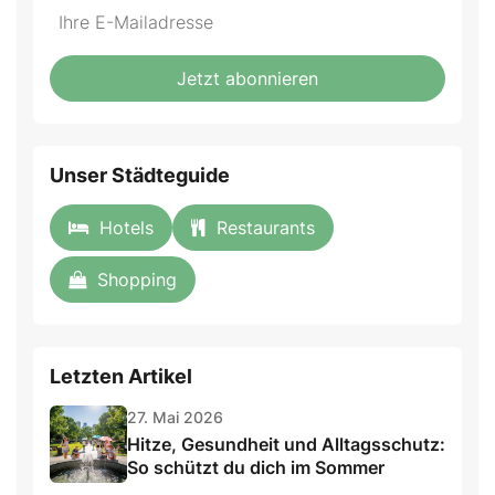
Do
*Ihre
not
E-
fill
Mailadresse:
Jetzt abonnieren
this
field
Unser Städteguide
Hotels
Restaurants
Shopping
Letzten Artikel
27. Mai 2026
Hitze, Gesundheit und Alltagsschutz:
So schützt du dich im Sommer