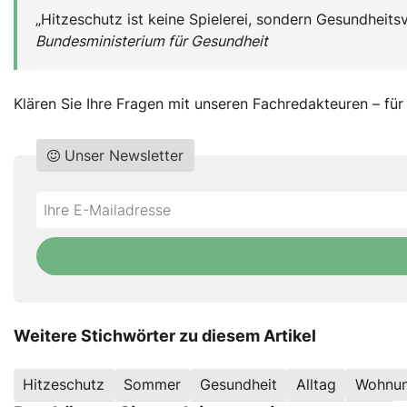
„Hitzeschutz ist keine Spielerei, sondern Gesundheits
Bundesministerium für Gesundheit
Klären Sie Ihre Fragen mit unseren Fachredakteuren – für
Unser Newsletter
Do
*Ihre
not
E-
fill
Mailadresse:
this
field
Weitere Stichwörter zu diesem Artikel
Hitzeschutz
Sommer
Gesundheit
Alltag
Wohnun