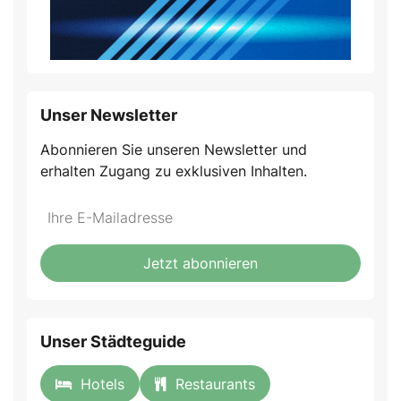
Unser Newsletter
Abonnieren Sie unseren Newsletter und
erhalten Zugang zu exklusiven Inhalten.
Do
*Ihre
not
E-
fill
Mailadresse:
Jetzt abonnieren
this
field
Unser Städteguide
Hotels
Restaurants