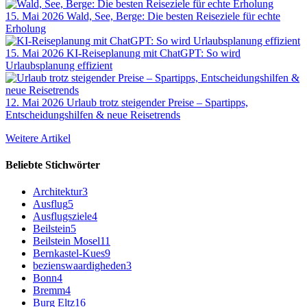
15. Mai 2026
Wald, See, Berge: Die besten Reiseziele für echte
Erholung
15. Mai 2026
KI-Reiseplanung mit ChatGPT: So wird
Urlaubsplanung effizient
12. Mai 2026
Urlaub trotz steigender Preise – Spartipps,
Entscheidungshilfen & neue Reisetrends
Weitere Artikel
Beliebte Stichwörter
Architektur
3
Ausflug
5
Ausflugsziele
4
Beilstein
5
Beilstein Mosel
11
Bernkastel-Kues
9
bezienswaardigheden
3
Bonn
4
Bremm
4
Burg Eltz
16