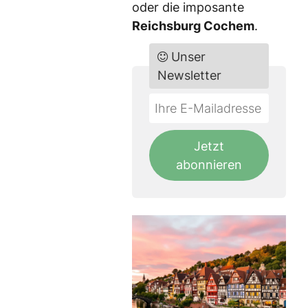
oder die imposante
Reichsburg Cochem
.
Unser
Newsletter
Do
*Ihre
not
E-
fill
Mailadresse:
Jetzt
this
abonnieren
field