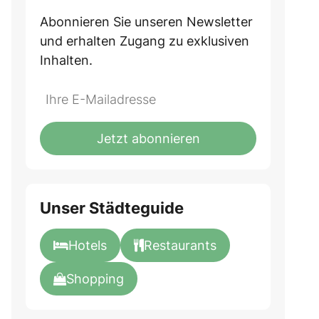
Abonnieren Sie unseren Newsletter
und erhalten Zugang zu exklusiven
Inhalten.
Do
*Ihre
not
E-
fill
Mailadresse:
Jetzt abonnieren
this
field
Unser Städteguide
Hotels
Restaurants
Shopping