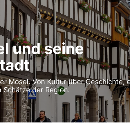
el und seine
stadt
der Mosel. Von Kultur über Geschichte,
n Schätze der Region.