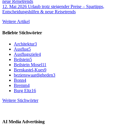
12. Mai 2026
Urlaub trotz steigender Preise – Spartipps,
Entscheidungshilfen & neue Reisetrends
Weitere Artikel
Beliebte Stichwörter
Architektur
3
Ausflug
5
Ausflugsziele
4
Beilstein
5
Beilstein Mosel
11
Bernkastel-Kues
9
bezienswaardigheden
3
Bonn
4
Bremm
4
Burg Eltz
16
Weitere Stichwörter
AI Media Advertising