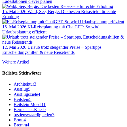
Ladestationen clever planen
15. Mai 2026
Wald, See, Berge: Die besten Reiseziele für echte
Erholung
15. Mai 2026
KI-Reiseplanung mit ChatGPT: So wird
Urlaubsplanung effizient
12. Mai 2026
Urlaub trotz steigender Preise – Spartipps,
Entscheidungshilfen & neue Reisetrends
Weitere Artikel
Beliebte Stichwörter
Architektur
3
Ausflug
5
Ausflugsziele
4
Beilstein
5
Beilstein Mosel
11
Bernkastel-Kues
9
bezienswaardigheden
3
Bonn
4
Bremm
4