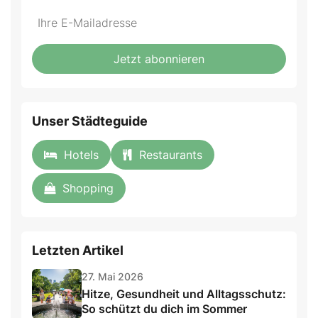
Do
*Ihre
not
E-
fill
Mailadresse:
Jetzt abonnieren
this
field
Unser Städteguide
Hotels
Restaurants
Shopping
Letzten Artikel
27. Mai 2026
Hitze, Gesundheit und Alltagsschutz:
So schützt du dich im Sommer