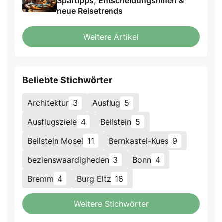
Spartipps, Entscheidungshilfen &
neue Reisetrends
Weitere Artikel
Beliebte Stichwörter
Architektur
3
Ausflug
5
Ausflugsziele
4
Beilstein
5
Beilstein Mosel
11
Bernkastel-Kues
9
bezienswaardigheden
3
Bonn
4
Bremm
4
Burg Eltz
16
Weitere Stichwörter